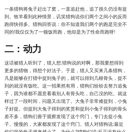
一条猎狗将兔子赶出了窝，一直追赶他，追了很久仍没有捉
到。牧羊看到此种情景，讥笑猎狗说你们两个之间小的反而
跑得快得多。猎狗回答说：你不知道我们两个的跑是完全不
同的!我仅仅为了一顿饭而跑，他却是为了性命而跑呀!
二：动力
这话被猎人听到了，猎人想:猎狗说的对啊，那我要想得到
更多的猎物，得想个好法子。于是，猎人又买来几条猎狗，
凡是能够在打猎中捉到兔子的，就可以得到几根骨头，捉不
到的就没有饭吃。这一招果然有用，猎狗们纷纷去努力追兔
子，因为谁都不愿意看着别人有骨头吃，自己没的吃。就这
样过了一段时间，问题又出现了。大兔子非常难捉到，小兔
子好捉。但捉到大兔子得到的奖赏和捉到小兔子得到的骨头
差不多，猎狗们善于观察发现了这个窍门，专门去捉小兔
子。慢慢的，大家都发现了这个窍门。猎人对猎狗说:最近
你们捉的兔子越来越小了，为什么?猎狗们说:反正没有什么