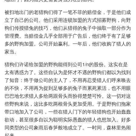
被扫地出门的老猎狗们得了一笔不菲的赔偿金，于是他们成
立了自己的公司。他们采用连锁加盟的方式招募野狗，向野
狗们传授猎兔的技巧，他们从猎得的兔子中抽取一部分作为
管理费。当赔偿金几乎全部用于广告后，他们终于有了足够
多的野狗加盟。公司开始赢利。一年后，他们收购了猎人的
家当。
猎狗们许诺给加盟的野狗能得到公司1/n的股份。这实在是
太有诱惑力了。这些自认为是怀才不遇的野狗们都以为找到
了知音：终于做公司的主人了，不用再忍受猎人们呼来唤去
的不快，不用再为捉到足够多的兔子而累死累活，也不用眼
巴巴地乞求猎人多给两跟骨头而扮得楚楚可怜。这一切对这
些野狗来说，这比多吃两根骨头更加受用。于是野狗们拖家
带口地加入了公司，一些在猎人门下的年轻猎狗也开始蠢蠢
欲动，甚至很多自以为聪明实际愚蠢的猎人也想加入。好多
同类型的公司象雨后春笋般地成立了。一时间，森林里热闹
起来。