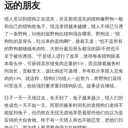
远的朋友
猎人意识到猎狗正在流失，并且那些流失的猎狗像野狗一般
和自己的猎狗抢兔子。情况变得越来越糟，猎人不得已引诱
了一条野狗，问他到底野狗比猎狗强在哪里。野狗说：“猎
狗吃的是骨头，吐出来的是肉啊!”，接着又道：“也不是所有
的野狗都顿顿有肉吃，大部分最后骨头都没的舔!不然也不
至于被你诱惑。”于是猎人进行了改革，使得每条猎狗除基
本骨头外，可获得其所猎兔肉总量的1/n，而且随着服务时
间加长，贡献变大，该比例还可递增，并有权分享猎人总兔
肉的1/m。就这样，猎狗们与猎人一起努力，将野狗们逼得
叫苦连天，纷纷强烈要求重归猎狗队伍。故事还在继续。
日子一天一天地过去，冬天到了，兔子越来越少，猎人们的
收成也一天不如一天。而那些服务时间长的老猎狗们老得不
能捉到兔子，但仍然在无忧无虑地享受着那些他们自以为是
应得的大份食物。终于有一天猎人再也不能忍受，把他们扫
地出门，因为猎人更需要身强力壮的猎狗。