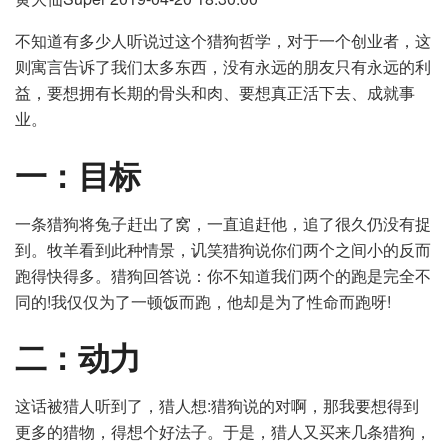
不知道有多少人听说过这个猎狗哲学，对于一个创业者，这
则寓言告诉了我们太多东西，没有永远的朋友只有永远的利
益，要想拥有长期的骨头和肉、要想真正活下去、成就事
业。
一：目标
一条猎狗将兔子赶出了窝，一直追赶他，追了很久仍没有捉
到。牧羊看到此种情景，讥笑猎狗说你们两个之间小的反而
跑得快得多。猎狗回答说：你不知道我们两个的跑是完全不
同的!我仅仅为了一顿饭而跑，他却是为了性命而跑呀!
二：动力
这话被猎人听到了，猎人想:猎狗说的对啊，那我要想得到
更多的猎物，得想个好法子。于是，猎人又买来几条猎狗，