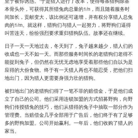
至于被你诱惑。”于是猎人进行了改革，使得每条猎狗除基
本骨头外，可获得其所猎兔肉总量的1/n，而且随着服务时
间加长，贡献变大，该比例还可递增，并有权分享猎人总兔
肉的1/m。就这样，猎狗们与猎人一起努力，将野狗们逼得
叫苦连天，纷纷强烈要求重归猎狗队伍。故事还在继续。
日子一天一天地过去，冬天到了，兔子越来越少，猎人们的
收成也一天不如一天。而那些服务时间长的老猎狗们老得不
能捉到兔子，但仍然在无忧无虑地享受着那些他们自以为是
应得的大份食物。终于有一天猎人再也不能忍受，把他们扫
地出门，因为猎人更需要身强力壮的猎狗。
被扫地出门的老猎狗们得了一笔不菲的赔偿金，于是他们成
立了自己的公司。他们采用连锁加盟的方式招募野狗，向野
狗们传授猎兔的技巧，他们从猎得的兔子中抽取一部分作为
管理费。当赔偿金几乎全部用于广告后，他们终于有了足够
多的野狗加盟。公司开始赢利。一年后，他们收购了猎人的
家当。