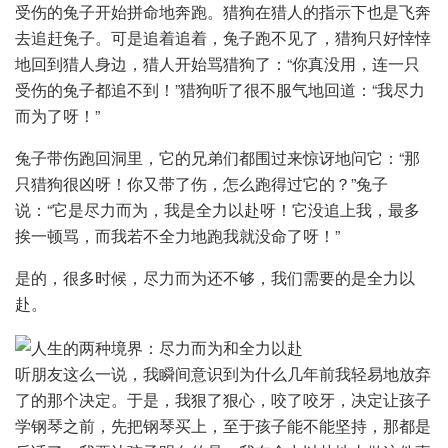
受伤的兔子开始拼命地奔跑。猎狗在猎人的指示下也是飞奔
去追赶兔子。可是追着追着，兔子跑不见了，猎狗只好悻悻
地回到猎人身边，猎人开始骂猎狗了：“你真没用，连一只
受伤的兔子都追不到！”猎狗听了很不服气地回道：“我尽力
而为了呀！”
兔子带伤跑回洞里，它的兄弟们都围过来惊讶地问它：“那
只猎狗很凶呀！你又带了伤，怎么跑得过它的？”兔子
说：“它是尽力而为，我是全力以赴呀！它没追上我，最多
挨一顿骂，而我若不全力地跑我就没命了呀！”
是的，很多时候，尽力而为还不够，我们需要的是全力以
赴。
听朋友这么一说，我瞬间意识到为什么几年前我轻易地放弃
了的那个决定。于是，我狠了狠心，咬了咬牙，决定让孩子
学钢琴之前，先把钢琴买上，至于孩子能不能坚持，那都是