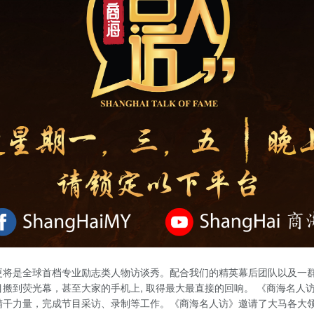
更将是全球首档专业励志类人物访谈秀。配合我们的精英幕后团队以及一
搬到荧光幕，甚至大家的手机上, 取得最大最直接的回响。 《商海名人
精干力量，完成节目采访、录制等工作。《商海名人访》邀请了大马各大