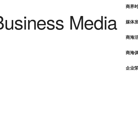
商界
媒体
商海
商海俱
企业