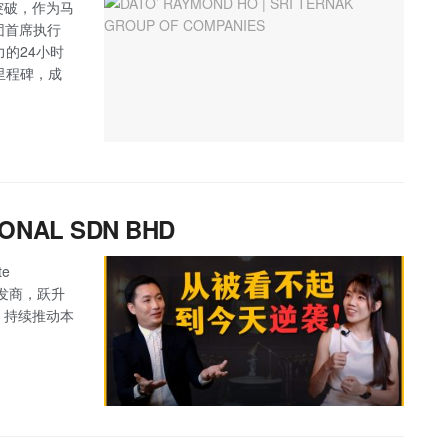
突破，作为马
集团首席执行
响力的24小时
里程碑，成
IONAL SDN BHD
e
具批发商，跃升
，持续推动本