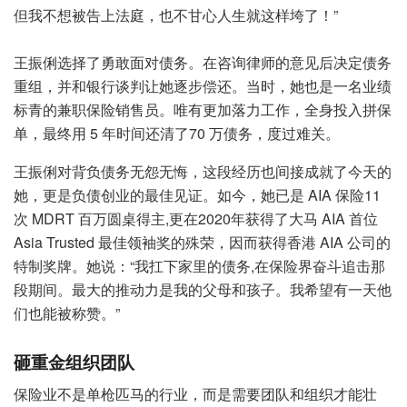
但我不想被告上法庭，也不甘心人生就这样垮了！”
王振俐选择了勇敢面对债务。在咨询律师的意见后决定债务
重组，并和银行谈判让她逐步偿还。当时，她也是一名业绩
标青的兼职保险销售员。唯有更加落力工作，全身投入拼保
单，最终用 5 年时间还清了70 万债务，度过难关。
王振俐对背负债务无怨无悔，这段经历也间接成就了今天的
她，更是负债创业的最佳见证。如今，她已是 AIA 保险11
次 MDRT 百万圆桌得主,更在2020年获得了大马 AIA 首位
Asia Trusted 最佳领袖奖的殊荣，因而获得香港 AIA 公司的
特制奖牌。她说：“我扛下家里的债务,在保险界奋斗追击那
段期间。最大的推动力是我的父母和孩子。我希望有一天他
们也能被称赞。”
砸重金组织团队
保险业不是单枪匹马的行业，而是需要团队和组织才能壮