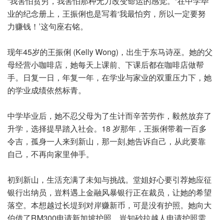
“我害怕贫穷，我害怕那种无力改变命运的感觉。”在中学毕
业的纪念册上，王振俐也是写着‘我最怕穷，所以一定要努
力赚钱！’这句座右铭。
现年45岁的王振俐 (Kelly Wong)，出生于东马诗巫。她的父
母经营小咖啡店，她每天上课前、下课后都在咖啡店做帮
手。日复一日，年复一年，在学业与家业的双重压力下，她
的学业成绩依然标青。
中学毕业后，她不忍父母为了生计而辛苦劳作，毅然放弃了
升学，选择提早踏入社会。18 岁那年，王振俐带着一百多
令吉，孤身一人来到新山，那一刻,她告诉自己，从此要靠
自己，不再向家里伸手。
初到新山，生活充满了未知与挑战。堂姐好心要引荐她应征
银行出纳员，豈料遇上金融风暴银行正在裁员，让她的希望
落空。本想越过长堤到对岸赚新币，可是没有护照。她向大
伯借了RM300申请新加坡护照，豈知砂拉越人申请护照需