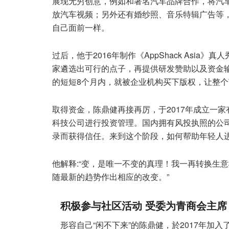
展现无穷创意，例如和著名汽车品牌合作，将汽车
放汽车视频；另外还有婚纱照、音乐特辑广告等，通过
自己面前一样。
过后，他于2016年制作《AppShack Asi
家遴选出可行的点子，再提供研发赞助以及资金
的短短8个月内，就被企业机构买下版权，让整
取得资金，陈鼎健再接再厉，于2017年成立一家有执
科技公司进行投资管理。国内拥有风投执照的公司不多
录而获得信任。来到这个阶段，如何帮助年轻人
他解释:“变，是唯一不变的真理！我一再转换生
随最新的趋势作出相应的改变。”
积极参与社区活动 受委为青商会主席
形容自己“闲不下来”的陈鼎健，於2017年加入