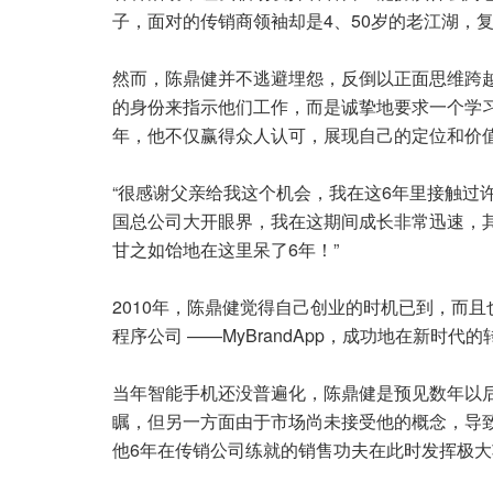
子，面对的传销商领袖却是4、50岁的老江湖，复
然而，陈鼎健并不逃避埋怨，反倒以正面思维跨
的身份来指示他们工作，而是诚挚地要求一个学
年，他不仅赢得众人认可，展现自己的定位和价
“很感谢父亲给我这个机会，我在这6年里接触过
国总公司大开眼界，我在这期间成长非常迅速，
甘之如饴地在这里呆了6年！”
2010年，陈鼎健觉得自己创业的时机已到，而
程序公司 ——MyBrandApp，成功地在新时
当年智能手机还没普遍化，陈鼎健是预见数年以
瞩，但另一方面由于市场尚未接受他的概念，导致M
他6年在传销公司练就的销售功夫在此时发挥极大