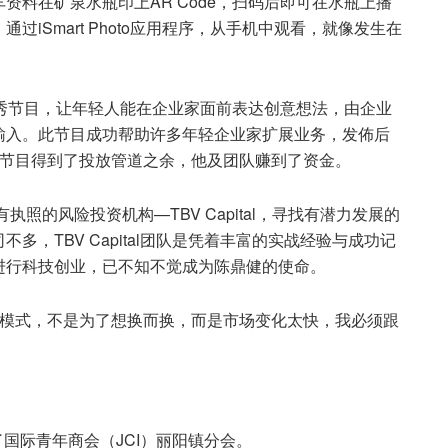
资料在矿泉水瓶印上AR Code，扫码后即可在水瓶上播
iSmart Photo应用程序，从手机中观看，就像发生在
a》真人秀节目，让年轻人能在企业家面前表达创意想法，由企业
输入。此节目成功帮助许多年轻企业家扩展业务，发佈后
个节目得到了投放管道之余，他及团队赚到了资金。
照的风险投资机构—TBV Capital，寻找有潜力发展的
，TBV Capital团队是凭着丰富的实战经验与成功记
进行科技创业，已不知不觉成为陈鼎健的使命。
意模式，不是为了想换而换，而是市场变化太快，我必须跟
了国际青年商会（JCI）丽阳镇分会。