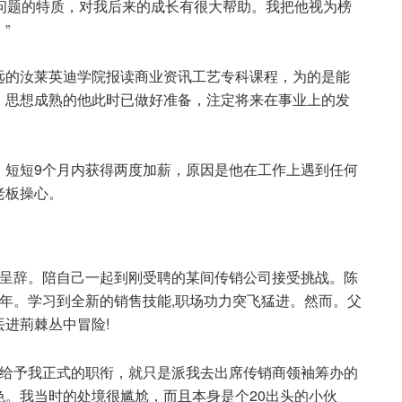
问题的特质，对我后来的成长有很大帮助。我把他视为榜
”
远的汝莱英迪学院报读商业资讯工艺专科课程，为的是能
。思想成熟的他此时已做好准备，注定将来在事业上的发
，短短9个月内获得两度加薪，原因是他在工作上遇到任何
老板操心。
子呈辞。陪自己一起到刚受聘的某间传销公司接受挑战。陈
年。学习到全新的销售技能,职场功力突飞猛进。然而。父
进荊棘丛中冒险!
有给予我正式的职衔，就只是派我去出席传销商领袖筹办的
。我当时的处境很尴尬，而且本身是个20出头的小伙