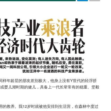
性格跟同样年龄层的朋友差別极大，他身上没有Y世代的轻浮骄
代或婴儿潮时期的健儿，具备上一代长辈常有的稳重、坚毅
用的教养。我12岁时就被他安排到生活营，在森林中度过