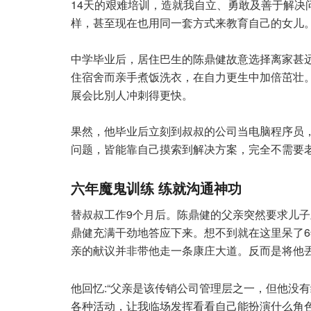
14天的艰难培训，造就我自立、勇敢及善于解决
样，甚至现在也用同一套方式来教育自己的女儿。
中学毕业后，居住巴生的陈鼎健故意选择离家甚
住宿舍而亲手煮饭洗衣，在自力更生中加倍茁壮
展会比別人冲刺得更快。
果然，他毕业后立刻到叔叔的公司当电脑程序员
问题，皆能靠自己摸索到解决方案，完全不需要
六年魔鬼训练 练就沟通神功
替叔叔工作9个月后。陈鼎健的父亲突然要求儿
鼎健充满干劲地答应下来。想不到就在这里呆了6
亲的献议并非带他走一条康庄大道。反而是将他丟
他回忆:“父亲是该传销公司管理层之一，但他没
各种活动，让我临场发挥看看自己能扮演什么角色