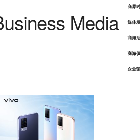
商界
媒体
商海
商海俱
企业