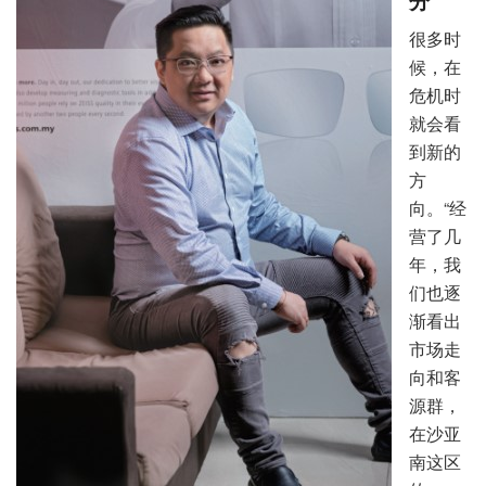
很多时
候，在
危机时
就会看
到新的
方
向。“经
营了几
年，我
们也逐
渐看出
市场走
向和客
源群，
在沙亚
南这区