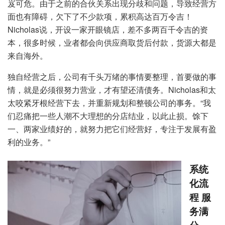
岌可危。由于之前的合伙关系出现分歧和问题，导致经营方
面也有障碍，欠下了不少款项，累积高达百万令吉！
Nicholas说，开设一家开眼镜店，差不多两百千令吉的资
本，很多时候，业者都会向供应商取货后付款，货源大都是
来自海外。
独自经营之后，公司有千头万绪的事情要整理，首要做的事
情，就是必须很努力营业，才有望还清债务。Nicholas和太
太咬紧牙根经营下去，并重新规划和整顿公司的事务。“我
们忍痛把一些人潮不大理想的分店结业，以此止损。馀下
一、两家业绩好的，就努力把它们经营好，专注于发展有盈
利的业务。”
系统
化流
程 服
务满
分