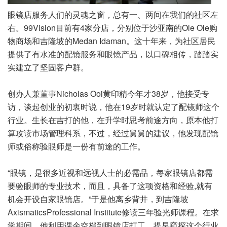
眼镜店服务人们的灵魂之窗，总有一、两间在我们的社区左
右。99Vision目前有4家分店，分别位于沙亚南的Ole Ole购
物商场和吉隆坡的Medan Idaman。这十年来，为社区居民
提供了有水准的配镜服务和眼镜产品，以口碑相传，踏踏实
实建立了坚固客户群。
创办人兼董事Nicholas Ooi黄印精今年才38岁，他接受专
访，谈起创业的初衷时说，他在19岁时就认定了配镜师这个
行业。生长在吉打的他，在升学时思考前途方向，原本他打
算攻读市场管理科系，不过，经过舅舅的建议，他发现配镜
师或俗称验眼师是一份有前途的工作。
“眼镜，是很多近视和远视人士的必需品，每家眼镜店都需
要验眼师的专业技术，而且，具备了这项资格和经验,就有
机会开设自家眼镜店。”于是他离乡背井，到吉隆坡
AxismaticsProfessional Institute修读三年验光师课程。在求
学期间，他利用课余空档到眼镜店打工，提早窥探这个行业