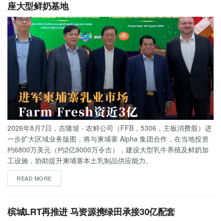
座大型鲜奶基地
2026年8月7日，吉隆坡 - 农鲜公司（FFB，5306，主板消费股）进
一步扩大区域业务版图，将与柬埔寨 Alpha 集团合作，在当地投资
约6800万美元（约2亿9000万令吉），建设大型乳牛养殖及鲜奶加
工设施，协助提升柬埔寨本土乳制品供应能力。
READ MORE
槟城LRT再推进 马资源携绿田承接30亿配套