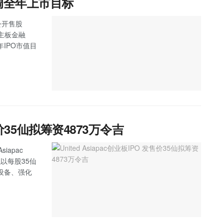
调全年上市目标
公开售股
，主板金融
IPO市值目
发售价35仙拟筹资4873万令吉
iapac
拟以每股35仙
设备、强化