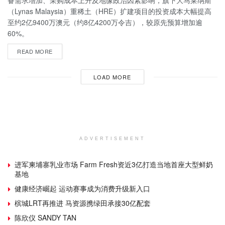
备需求增加、采购成本上升及地缘政治因素影响，旗下大马莱纳斯
（Lynas Malaysia）重稀土（HRE）扩建项目的投资成本大幅提高
至约2亿9400万澳元（约8亿4200万令吉），较原先预算增加逾
60%。
READ MORE
LOAD MORE
ADVERTISEMENT
进军柬埔寨乳业市场 Farm Fresh资近3亿打造当地首座大型鲜奶
基地
健康经济崛起 运动赛事成为消费升级新入口
槟城LRT再推进 马资源携绿田承接30亿配套
陈欣仪 SANDY TAN