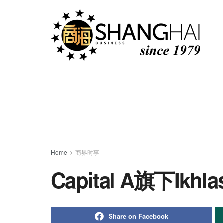
Home
商界时事
Capital A旗下I
Share on Facebook