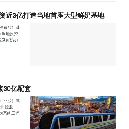
esh资近3亿打造当地首座大型鲜奶基地
主板消费股）进
，在当地投资
养殖及鲜奶加
接30亿配套
主板产业股）成
绿田控股
任为系统工程