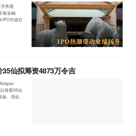
公开售股
，主板金融
IPO市值目
发售价35仙拟筹资4873万令吉
iapac
拟以每股35仙
设备、强化