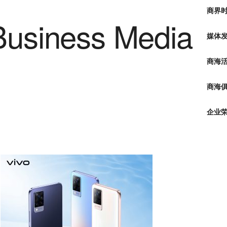
商界
媒体
商海
商海俱
企业