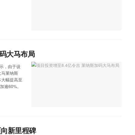
加码大马布局
）表示，由于设
大马莱纳斯
成本大幅提高至
加逾60%。
迈向新里程碑