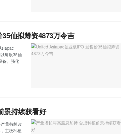
发售价35仙拟筹资4873万令吉
iapac
拟以每股35仙
设备、强化
前景持续获看好
果串产量持续改
8，主板种植