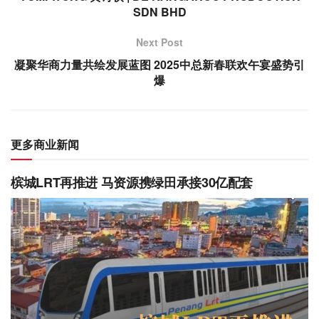
SDN BHD
Next Post
凝聚华商力量共绘发展蓝图 2025中总新春联欢午宴盛势引
爆
更多商业新闻
槟城LRT再推进 马资源携绿田承接30亿配套