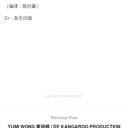
（编译：陈衍豪）
Cr：东方日报
ADVERTISEMENT
Previous Post
YUMI WONG 黄诗棋 | DE KANGAROO PRODUCTION