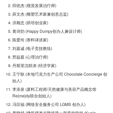
田统杰 (视觉发展治疗师)
薛文杰 (雕塑艺术家兼创意总监)
洪顺忠 (烘培创业家)
黄诗韵 (Happy Dumpy创办人兼设计师)
陈爱玲 (香料译述家)
刘嘉诚 (电子竞技教练)
邢益庭 (心理治疗师)
丹斯里沈联涛 (经济学家)
王宁耿 (本地巧克力生产公司 Chocolate Concierge 创
始人)
李添泉 (废料工程师/天然健康与美容产品概念馆
Re{me}dy联合创始人)
冯宗福 (网络安全服务公司 LGMS 创办人)
黄晓斌 (建筑师兼吉隆坡第一所森林学校 ‘Kuala