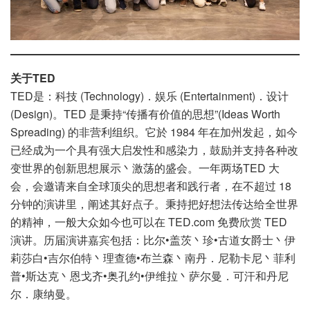
关于TED
TED是：科技 (Technology)．娱乐 (Entertainment)．设计
(Design)。TED 是秉持“传播有价值的思想”(Ideas Worth
Spreading) 的非营利组织。它於 1984 年在加州发起，如今
已经成为一个具有强大启发性和感染力，鼓励并支持各种改
变世界的创新思想展示丶激荡的盛会。一年两场TED 大
会，会邀请来自全球顶尖的思想者和践行者，在不超过 18
分钟的演讲里，阐述其好点子。秉持把好想法传达给全世界
的精神，一般大众如今也可以在 TED.com 免费欣赏 TED
演讲。历届演讲嘉宾包括：比尔•盖茨丶珍•古道女爵士丶伊
莉莎白•吉尔伯特丶理查德•布兰森丶南丹．尼勒卡尼丶菲利
普•斯达克丶恩戈齐•奥孔约•伊维拉丶萨尔曼．可汗和丹尼
尔．康纳曼。