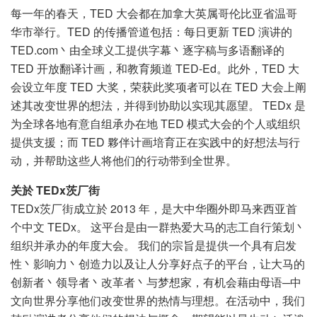
每一年的春天，TED 大会都在加拿大英属哥伦比亚省温哥
华市举行。TED 的传播管道包括：每日更新 TED 演讲的
TED.com丶由全球义工提供字幕丶逐字稿与多语翻译的
TED 开放翻译计画，和教育频道 TED-Ed。此外，TED 大
会设立年度 TED 大奖，荣获此奖项者可以在 TED 大会上阐
述其改变世界的想法，并得到协助以实现其愿望。 TEDx 是
为全球各地有意自组承办在地 TED 模式大会的个人或组织
提供支援；而 TED 夥伴计画培育正在实践中的好想法与行
动，并帮助这些人将他们的行动带到全世界。
关於 TEDx茨厂街
TEDx茨厂街成立於 2013 年，是大中华圈外即马来西亚首
个中文 TEDx。 这平台是由一群热爱大马的志工自行策划丶
组织并承办的年度大会。 我们的宗旨是提供一个具有启发
性丶影响力丶创造力以及让人分享好点子的平台，让大马的
创新者丶领导者丶改革者丶与梦想家，有机会藉由母语─中
文向世界分享他们改变世界的热情与理想。在活动中，我们