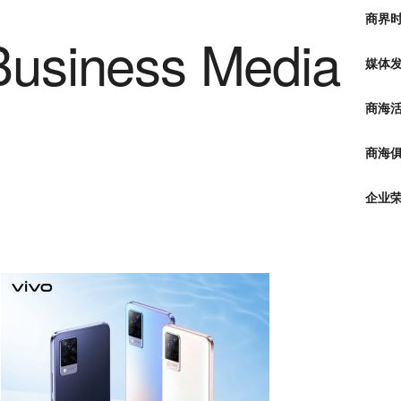
商界
媒体
商海
商海俱
企业