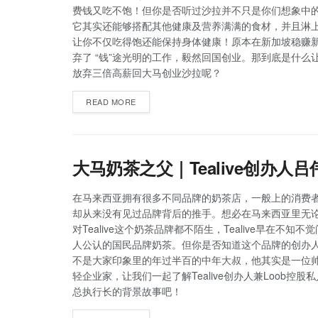
费钱又吃不饱！但你是否听过沙拉并不只是你们想象中
它其实还能够搭配其他健康及营养满满的食材，并且淋
让你不仅吃得饱还能保持身体健康！原本在新加坡稳赚
弃了 “钱”途光明的工作，毅然回国创业。那到底是什么
放弃三倍高薪回大马创业沙拉呢？
READ MORE
大马奶茶之父｜Tealive创办人吕
在马来西亚拥有很多不同品牌的奶茶店，一般上的消费
却从来没有见过品牌背后的推手。想必在马来西亚里无
对Tealive这个奶茶品牌都不陌生，Tealive早在不知不
人公认的国民品牌奶茶。但你是否知道这个品牌的创办
不是大家印象里的年过半百的中年大叔，他其实是一位
轻企业家，让我们一起了解Tealive创办人兼Loob控股
总执行长的背景故事吧！