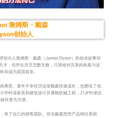
yson 詹姆斯・戴森
yson创始人
创办人詹姆斯・戴森（James Dyson）的创业故事却
明天才，但毕生历尽无数失败，只因他对完美的执着与追
终却成为英国首富。
病离世。童年不幸经历迫使戴森快速成长，也磨练了他
大学时读家具和建筑设计并通晓机械工程，21岁时便设
的操作更为方便。
，有了自己的销售团队。但当戴森想把产品销往美国