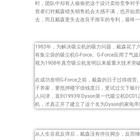
时，团队中却有人偷偷把这个设计卖给竞争对手
资者们对戴森错失销售机会大感不满，也开始质
去，而且戴森更失去改良手推车的专利，最终一
1983年，为解决吸尘机的吸力问题，戴森花了
有集尘袋的吸尘机G-Force。G-Force应
视为1908年真空吸尘机发明以来最重大技术突
在成功发明G-Force之前，戴森的日子过得
子养家，要抵押楼宇借钱度日，更试过欠下银行10
人问津，直到1993年Dyson第一代吸尘机D
机，才真正开了建立了这个名为Dyson的家电帝
从人生谷底反弹后，戴森没有停住脚步，反而继