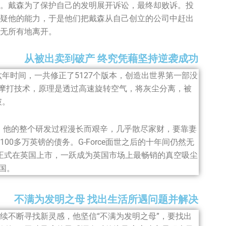
。戴森为了保护自己的发明展开诉讼，最终却败诉。投
疑他的能力，于是他们把戴森从自己创立的公司中赶出
无所有地离开。
从被出卖到破产 终究凭藉坚持逆袭成功
六年时间，一共修正了5127个版本，创造出世界第一部没
用了气旋摩打技术，原理是透过高速旋转空气，将灰尘分离，被
破。
很苦。他的整个研发过程漫长而艰辛，几乎散尽家财，要靠妻
0多万英镑的债务。G-Force面世之后的十年间仍然无
C01正式在英国上市，一跃成为英国市场上最畅销的真空吸尘
国。
不满为发明之母 找出生活所遇问题并解决
续不断寻找新灵感，他坚信“不满为发明之母”，要找出