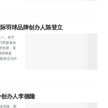
R国际羽球品牌创办人陈登立
之一。对于
TOR是来自
与世长辞，享
动羽球发
底陈登立为什
ier创办人李德隆
清淡无味，浪