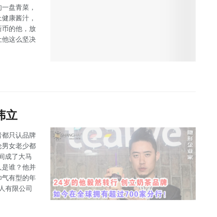
的一盘青菜，
上健康酱汁，
新币的他，放
让他这么坚决
伟立
者都只认品牌
论男女老少都
觉间成了大马
人是谁？他并
帅气有型的年
私人有限公司