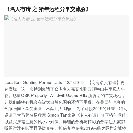
《名人有请 之 猪年运程分享交流会》
Location: Genting Permai Date: 13/1/2019 【商海名人有请】再
创高峰，这一次特别邀请了众多名人嘉宾来到云顶半山共享私人午
宴。感谢OSK Property- Windwill Upons Hills 所赞助的午宴场地，
让我们能够有机会在被大自然包围的环境下用餐。在美景与凉爽的
气候陪同下享受美食，不禁让人陶醉。 为了迎接2019的到来，特别
邀请了大马著名易数家 Simon Tan来到《名人有请》分享猪年运程
以及买房需注意的风水小知识。详细的分析与精彩的分享让大家都
听得津津有味而且受益良多。相信各位在来2019来临之际肯定能够