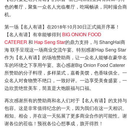
色的餐厅，聚集一众名人光临餐厅，吃喝畅谈，同时撮合商
机。
第一场【名人有请】在2018年10月30日正式揭开序幕！
【名人有请】有幸能够得到
BIG ONION FOOD
CATERER
和
Hap Seng Star
的鼎力支持，与 ShangHai商
海 联手呈现这一场商业交流午宴。特别感谢Hap Seng Star
作为【名人有请】的场地赞助商，让一众名人能够在豪华名
车的环绕之下享用午宴。衷心感谢Big Onion Food Caterer
所赞助的分子料理，多样菜式，嘉肴美馔，色香味俱全。一
众名人对食物赞不绝口，一致好评。一边享受美食盛宴，一
边欣赏绝世美车，简直是大饱眼福与口福。
再次感谢所有的赞助商和名人们对于【名人有请】的支持与
包容。这是非常值得纪念的一天，因为我们在这一天相识、
相知、相会，并在这一天拓展了更多商业合作的可能性。谢
谢各位的莅临！预祝各位心想事成，旗开得胜！