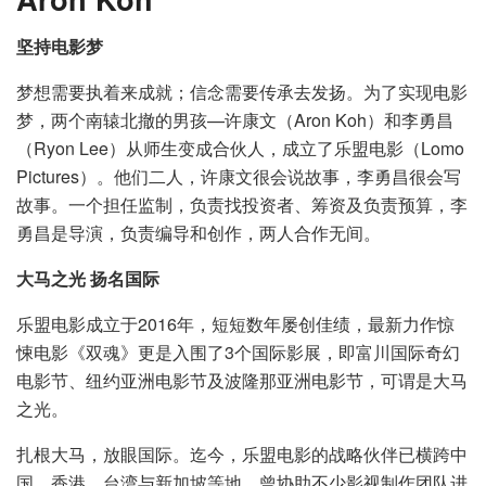
坚持电影梦
梦想需要执着来成就；信念需要传承去发扬。为了实现电影
梦，两个南辕北撤的男孩—许康文（Aron Koh）和李勇昌
（Ryon Lee）从师生变成合伙人，成立了乐盟电影（Lomo
Pictures）。他们二人，许康文很会说故事，李勇昌很会写
故事。一个担任监制，负责找投资者、筹资及负责预算，李
勇昌是导演，负责编导和创作，两人合作无间。
大马之光
扬名国际
乐盟电影成立于2016年，短短数年屡创佳绩，最新力作惊
悚电影《双魂》更是入围了3个国际影展，即富川国际奇幻
电影节、纽约亚洲电影节及波隆那亚洲电影节，可谓是大马
之光。
扎根大马，放眼国际。迄今，乐盟电影的战略伙伴已横跨中
国、香港、台湾与新加坡等地，曾协助不少影视制作团队进