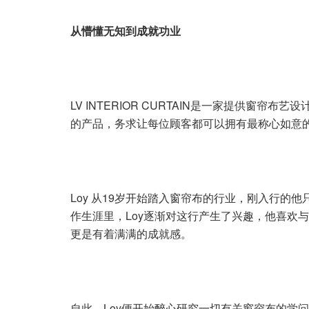
从懵懂无知到成就功业
LV INTERIOR CURTAIN是一家提供窗
的产品，务求让每位顾客都可以拥有最称心如意
Loy 从19岁开始踏入窗帘布的行业，刚入行的
作生涯里，Loy逐渐对这行产生了兴趣，他喜欢
更是有着满满的成就感。
自此，Loy便开始醉心研究一切有关窗帘布的学