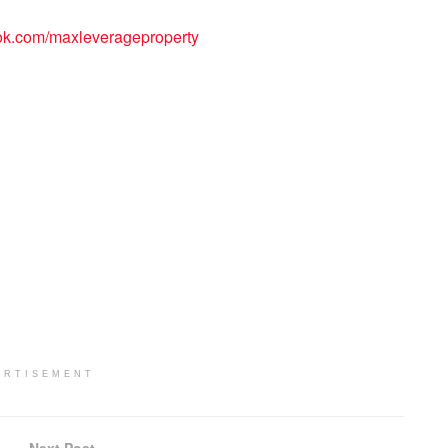
k.com/maxleverageproperty
ERTISEMENT
Next Post