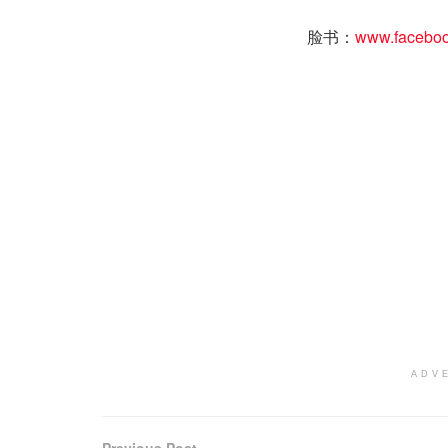
脸书：
www.faceboo
ADV
Previous Post