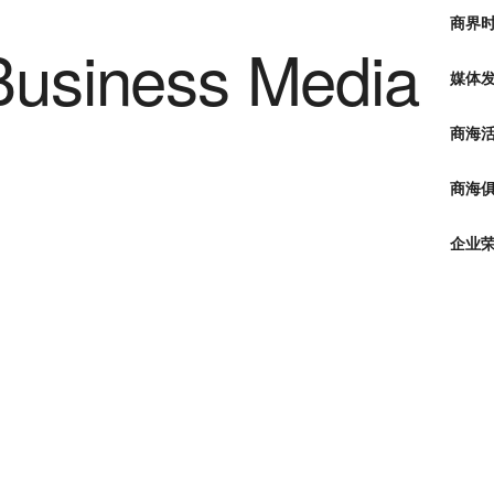
商界
媒体
商海
商海俱
企业
。