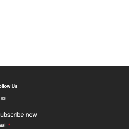
ollow Us
ubscribe now
mail
*