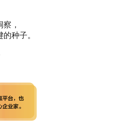
洞察，
键的种子。
，
。