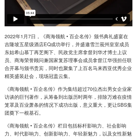
2022年1月7日，《商海领航 • 百企名传》颁书典礼盛宴在
吉隆坡五星级酒店EQ成功举行，并盛邀雪兰莪州皇室成员
东姑希山慕丁再芝阁下、民政党主席拿督刘华才博士上议
员、商海荣誉顾问兼国家复苏理事会成员拿督江华强担任联
合开幕与颁书贵宾，同时也聚集了上百名马来西亚优秀企业
精英盛装赴会，现场冠盖云集。
《商海领航 • 百企名传》作为集结超过70位杰出男女企业家
访谈的巨刊著作，从筹备到出版历时两年，排除万难在疫情
笼罩及百业萧条的情况下成功出版，意义重大，更让SBS集
团奠下一根基石。
《商海领航 • 百企名传》栏目包括标杆影响力、社会影响
力、时代影响力、创新影响力、年轻新魅力，以及女性新魅