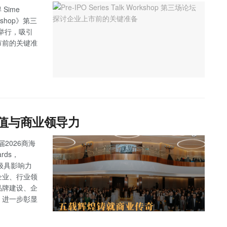
Sime
orkshop》第三
 圆满举行，吸引
市前的关键准
价值与商业领导力
届2026商海
wards，
亚极具影响力
企业、行业领
品牌建设、企
，进一步彰显