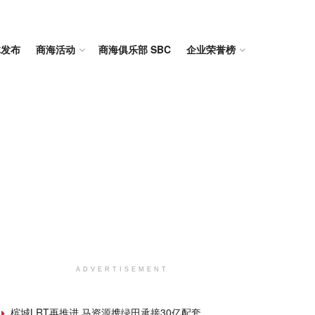
体发布
商海活动
商海俱乐部 SBC
企业荣誉榜
ADVERTISEMENT
槟城LRT再推进 马资源携绿田承接30亿配套