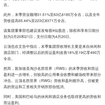
吉。
此外，末季营业额增31.51%至63亿6185万令吉，以及全年
营收提高65.44%至223亿8371万令吉。
该集团董事部也建议派发每股9仙股息，除权和享有日期分
别为3月20和21日，支付日期为4月20日。
云顶也在文告中指出，末季集团营收增长主要是来自休闲和
酒店部门，经调整以后的营运盈利改善18%至19亿零490万
令吉。
然而，新加坡圣淘沙名胜世界（RWS）的末季营收和营运
盈利进一步增长，但较高的公用事业收费和赌场稅带来部分
冲击。云顶名胜世界（RWG）营收和盈利都升高，但被更
高的营运和工资相关开销所部份抵消。
同时，美国和巴哈马的休闲和酒店业务也取得更高的营收和
营运盈利。