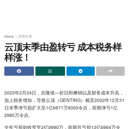
Home
商界时事
云顶末季由盈转亏 成本税务样
样涨！
2023年2月24日，吉隆坡—折旧和摊销以及财务成本升高，
加上税务增加，导致云顶（GENTING）截至2022年12月31
日末季净亏损扩大至1亿6871万8000令吉，前期净亏1亿
2980万令吉。
全年亏损则收窄至2亿9990万，前期共亏损13亿6964万令