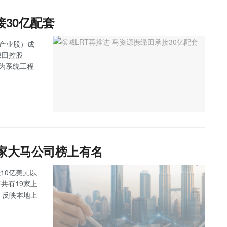
接30亿配套
主板产业股）成
绿田控股
任为系统工程
9家大马公司榜上有名
10亿美元以
马今年共有19家上
，反映本地上