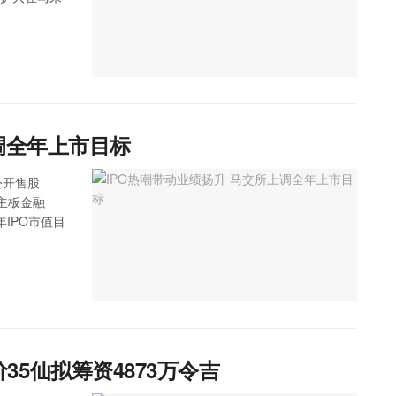
调全年上市目标
公开售股
，主板金融
IPO市值目
发售价35仙拟筹资4873万令吉