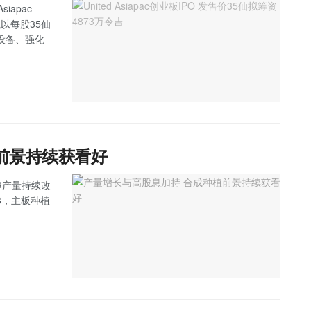
iapac
拟以每股35仙
设备、强化
前景持续获看好
果串产量持续改
8，主板种植