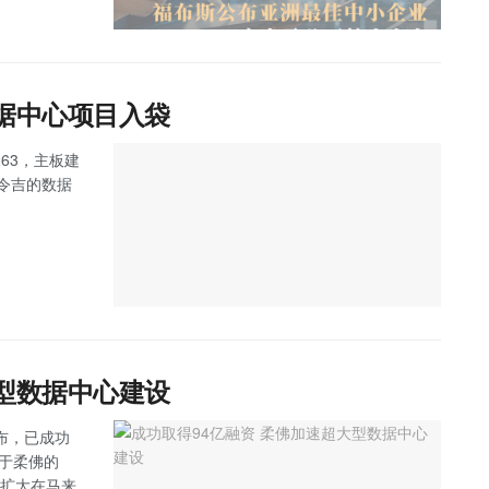
数据中心项目入袋
263，主板建
万令吉的数据
大型数据中心建设
 宣布，已成功
位于柔佛的
步扩大在马来