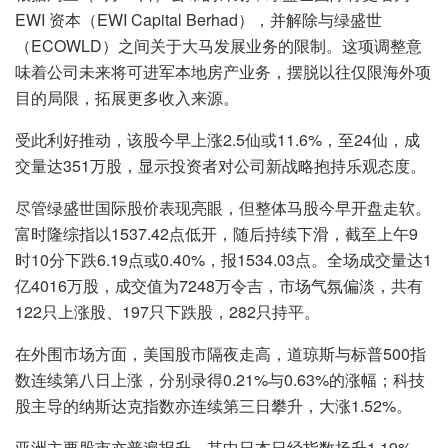
EWI 资本（EWI Capital Berhad），并解除与绿盛世
（ECOWLD）之间关于大马发展业务的限制。这项调整意
味着公司未来将可进军本地房产业务，摆脱以往仅限海外项
目的局限，拓展更多收入来源。
受此利好推动，该股今早上涨2.5仙或11.6%，至24仙，成
交量达351万股，显示投资者对公司新战略抱持乐观态度。
尽管绿盛世国际股价表现亮眼，但整体马股今早开盘走软。
富时隆综指以1537.42点低开，随后持续下滑，截至上午9
时10分下跌6.19点或0.40%，报1534.03点。全场成交量达1
亿4016万股，成交值为7248万令吉，市场气氛偏淡，共有
122只上涨股、197只下跌股，282只持平。
在外围市场方面，美国股市隔夜走高，道琼斯与标普500指
数连续第八日上涨，分别录得0.21%与0.63%的涨幅；科技
股主导的纳斯达克指数亦连续第三日攀升，大涨1.52%。
亚洲主要股市亦普遍报升，其中日本日经指数扬升1.19%、