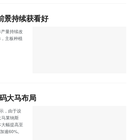
前景持续获看好
果串产量持续改
8，主板种植
加码大马布局
）表示，由于设
大马莱纳斯
成本大幅提高至
加逾60%。