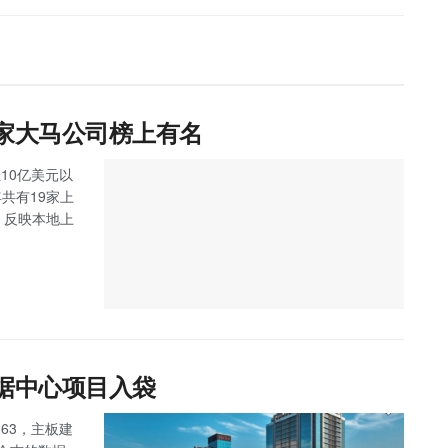
9家大马公司榜上有名
10亿美元以
马今年共有19家上
，反映本地上
数据中心项目入袋
263，主板建