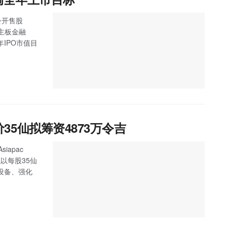
公开售股
，主板金融
IPO市值目
发售价35仙拟筹资4873万令吉
iapac
拟以每股35仙
设备、强化