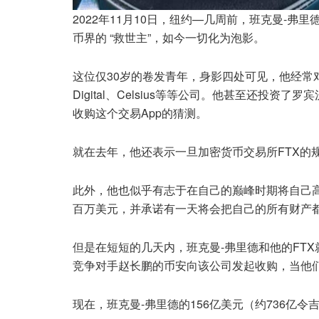
2022年11月10日，纽约—几周前，班克曼-
币界的 “救世主”，如今一切化为泡影。
这位仅30岁的卷发青年，身影四处可见，他经常对各种
Digital、Celsius等等公司。他甚至还投资了罗宾汉
收购这个交易App的猜测。
就在去年，他还表示一旦加密货币交易所FTX的
此外，他也似乎有志于在自己的巅峰时期将自己高达
百万美元，并承诺有一天将会把自己的所有财产
但是在短短的几天内，班克曼-弗里德和他的FT
竞争对手赵长鹏的币安向该公司发起收购，当他们
现在，班克曼-弗里德的156亿美元（约736亿