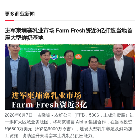
更多商业新闻
进军柬埔寨乳业市场 Farm Fresh资近3亿打造当地首
座大型鲜奶基地
2026年8月7日，吉隆坡 - 农鲜公司（FFB，5306，主板消费股）进
一步扩大区域业务版图，将与柬埔寨 Alpha 集团合作，在当地投资
约6800万美元（约2亿9000万令吉），建设大型乳牛养殖及鲜奶加
工设施，协助提升柬埔寨本土乳制品供应能力。