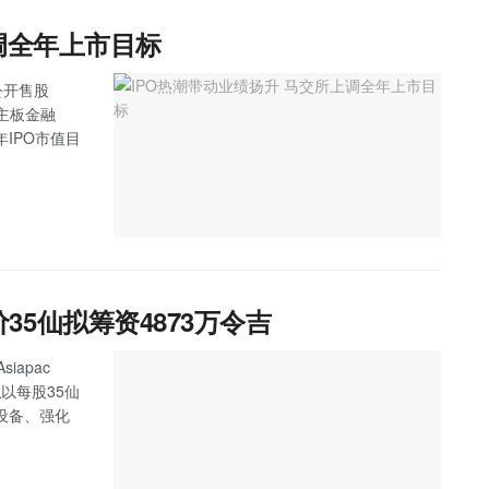
调全年上市目标
公开售股
，主板金融
IPO市值目
发售价35仙拟筹资4873万令吉
iapac
拟以每股35仙
设备、强化