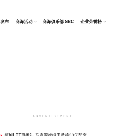
体发布
商海活动
商海俱乐部 SBC
企业荣誉榜
ADVERTISEMENT
槟城LRT再推进 马资源携绿田承接30亿配套