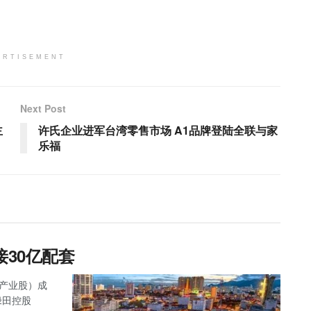
ERTISEMENT
Next Post
主
许氏企业进军台湾零售市场 A1品牌登陆全联与家
乐福
接30亿配套
主板产业股）成
绿田控股