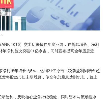
d-1h
p（AMBANK 1015）交出历来最佳年度业绩，在贷款增长、净利
6财年净利首次突破21亿令吉，同时宣布提高全年股息派
东净利按年增长约5%，达到21亿令吉；税前盈利则增至超
发每股22.5仙末期股息，使全年总股息达到35仙，较上
纪录盈利，反映核心业务持续稳健，同时资本与流动性水