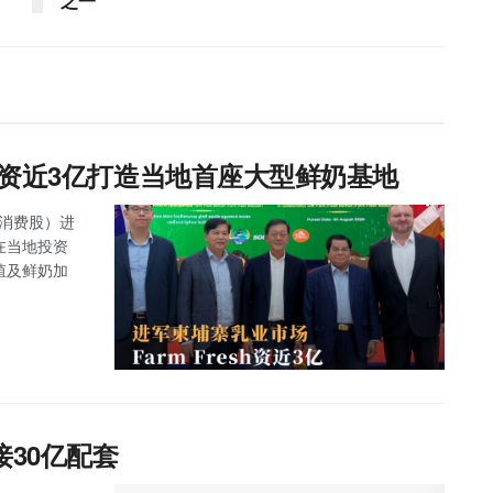
之一
esh资近3亿打造当地首座大型鲜奶基地
主板消费股）进
，在当地投资
养殖及鲜奶加
接30亿配套