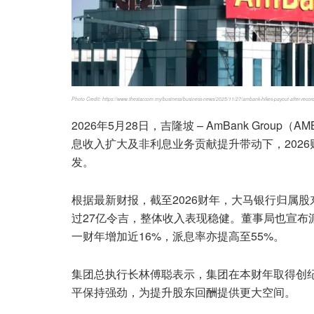
Photo Credit: https://www.thestar.com.my/business/business-news/2025/11/27/ambank-hikes-payout-after-recor
2026年5月28日，吉隆坡 – AmBank Grou
息收入扩大及非利息业务贡献提升带动下，202
发。
根据最新财报，截至2026财年，大马银行归属股
过27亿令吉，整体收入表现稳健。董事局也宣布派
一财年增加近16%，派息率亦提高至55%。
集团总执行长林傅聪表示，集团在本财年取得创
平保持强劲，为提升股东回酬提供更大空间。