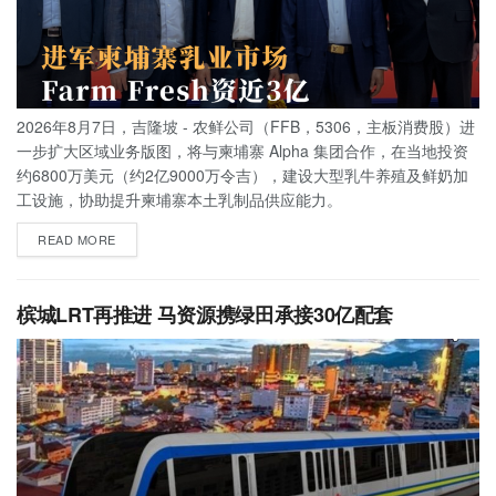
2026年8月7日，吉隆坡 - 农鲜公司（FFB，5306，主板消费股）进
一步扩大区域业务版图，将与柬埔寨 Alpha 集团合作，在当地投资
约6800万美元（约2亿9000万令吉），建设大型乳牛养殖及鲜奶加
工设施，协助提升柬埔寨本土乳制品供应能力。
READ MORE
槟城LRT再推进 马资源携绿田承接30亿配套