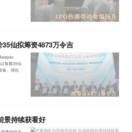
发售价35仙拟筹资4873万令吉
iapac
拟以每股35仙
设备、强化
前景持续获看好
果串产量持续改