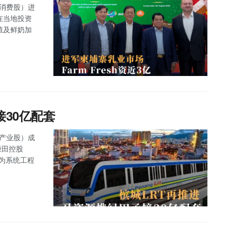
主板消费股）进
，在当地投资
养殖及鲜奶加
接30亿配套
主板产业股）成
绿田控股
任为系统工程