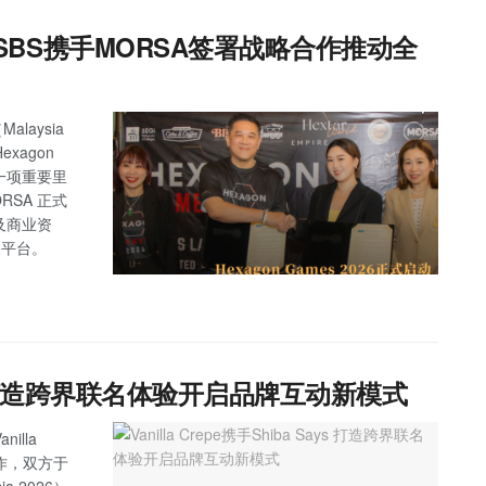
式启动 SBS携手MORSA签署战略合作推动全
laysia
Hexagon
另一项重要里
ORSA 正式
及商业资
发展平台。
 Says 打造跨界联名体验开启品牌互动新模式
illa
略合作，双方于
a 2026）