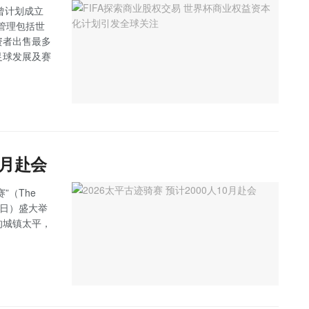
日曾计划成立
负责管理包括世
资者出售最多
足球发展及赛
0月赴会
”（The
（星期日）盛大举
的城镇太平，