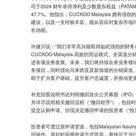
司于2024 财年录得净利及少数股东权益（PATAMI
47.7%。他指出，CUCKOO Malaysia
建设，以及一支经验丰富、能从容应对复杂市场
长动能。
许健川说：“我们非常高兴能取得如此强劲的财
CUCKOO Malaysia 高效的营运模式、
进各项业务发展。未来，我们将持续在各业务领域
务项目，同时强化马来西亚及新加坡的分销渠道
助于扩大客户基础、提升客户忠诚度，并推动更多
补充招股说明书还列明撤回首次公开募股（IPO）申请的
并详尽说明相关撤回流程（“撤回程序”），包括时
提交认购申请、但现决定撤回申请的投资者（“投
投资者可透过原申请管道，包括Malaysian Issu
回操作。退款时间视申请方式而异，最快可于当