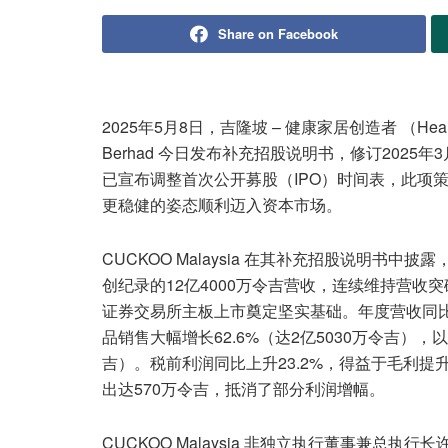
Share on Facebook
2025年5月8日，吉隆坡 – 健康家居创造者 （Healthy Ho
Berhad 今日发布补充招股说明书，修订2025年3
已宣布调整首次公开募股（IPO）时间表，此项
更稳健的姿态顺利迈入资本市场。
CUCKOO Malaysia 在其补充招股说明书中披
创纪录的12亿4000万令吉营收，连续维持营收突
证券交易所主板上市奠定坚实基础。年度营收同比增长11
品销售大幅增长62.6%（达2亿5030万令吉），以
吉）。税前利润同比上升23.2%，得益于毛利提
出达570万令吉，抵消了部分利润增幅。
CUCKOO Malaysia 非独立执行董事兼总执