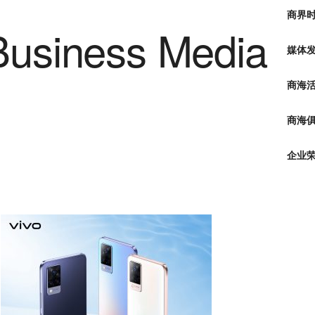
商界
媒体
商海
商海俱
企业