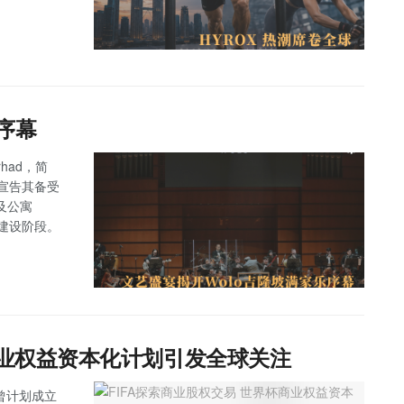
序幕
rhad，简
式宣告其备受
及公寓
入全面建设阶段。
商业权益资本化计划引发全球关注
日曾计划成立