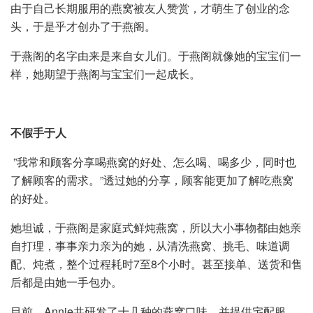
由于自己长期服用的燕窝被友人赞赏，才萌生了创业的念
头，于是乎才创办了于燕阁。
于燕阁的名字由来是来自女儿们。于燕阁就像她的宝宝们一
样，她期望于燕阁与宝宝们一起成长。
不假手于人
”我常和顾客分享喝燕窝的好处、怎么喝、喝多少，同时也
了解顾客的需求。”透过她的分享，顾客能更加了解吃燕窝
的好处。
她坦诚，于燕阁是家庭式鲜炖燕窝，所以大小事物都由她亲
自打理，事事亲力亲为的她，从清洗燕窝、挑毛、味道调
配、炖煮，整个过程耗时7至8个小时。甚至接单、送货和售
后都是由她一手包办。
目前，Annie共研发了十几种的燕窝口味，并提供宅配服