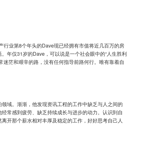
袖。加入地产行业第8个年头的Dave现已经拥有市值将近几百万的房
年仅31岁的Dave，可以说是一个社会眼中的“人生胜利
常常迷茫和艰辛的路，没有任何指导前路何行。唯有靠着自
的领域。渐渐，他发现资讯工程的工作中缺乏与人之间的
他经常感到疲劳、缺乏持续成长与进步的动力。认识到自
然离开那个薪水相对丰厚及稳定的工作，好好思考自己人