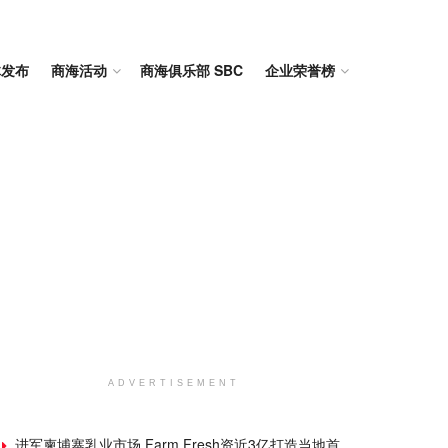
体发布
商海活动
商海俱乐部 SBC
企业荣誉榜
ADVERTISEMENT
进军柬埔寨乳业市场 Farm Fresh资近3亿打造当地首