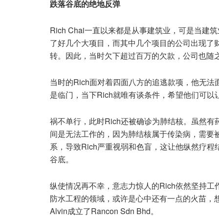
跌落谷底的绝地反弹
Rich Chai一直以来都是从事建筑业，可是
了好几个大项目，而其中几个项目的公司出现了财
转。因此，当时欠下超过百万的欠款，公司也随
当时的Rich面对着四面八方的追逃款项，他无
是临门，当下Rich就唯有谈条件，希望他们可
祸不单行，此时Rich还被确诊为肺结核。虽然
间是无法工作的，因为肺结核属于传染病，需要
系，导致Rich严重视弱和色盲，这让他纵然疗
谷底。
纵使情况再不幸，意志力惊人的Rich依然坚持
防水工程的领域，或许是心中还有一点的火苗，想再
Alvin成立了Rancon Sdn Bhd。