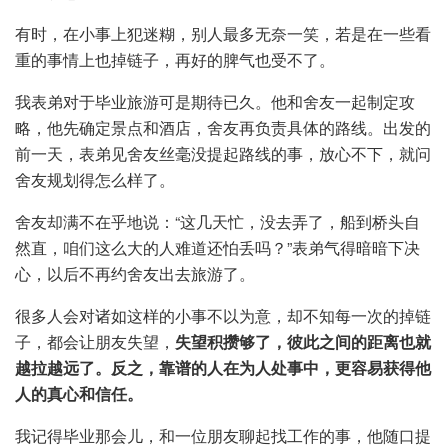
有时，在小事上犯迷糊，别人最多无奈一笑，若是在一些看
重的事情上也掉链子，再好的脾气也受不了。
我表弟对于毕业旅游可是期待已久。他和舍友一起制定攻
略，他先确定景点和酒店，舍友再负责具体的路线。出发的
前一天，表弟见舍友丝毫没提起路线的事，放心不下，就问
舍友规划得怎么样了。
舍友却满不在乎地说：“这几天忙，没去弄了，船到桥头自
然直，咱们这么大的人难道还怕丢吗？”表弟气得暗暗下决
心，以后不再约舍友出去旅游了。
很多人会对诸如这样的小事不以为意，却不知每一次的掉链
子，都会让朋友失望，
失望积攒够了，彼此之间的距离也就
越拉越远了。反之，靠谱的人在为人处事中，更容易获得他
人的真心和信任。
我记得毕业那会儿，和一位朋友聊起找工作的事，他随口提