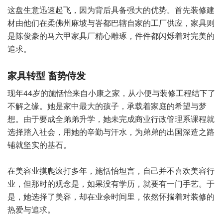
这盘生意迅速起飞，因为背后具备强大的优势。首先装修建
材由他们在柔佛州麻坡与峇都巴辖自家的工厂供应，家具则
是陈俊豪的马六甲家具厂精心雕琢，件件都闪烁着对完美的
追求。
家具转型 畜势侍发
现年44岁的施恬怡来自小康之家，从小便与装修工程结下了
不解之缘。她是家中最大的孩子，承载着家庭的希望与梦
想。由于要成全弟弟升学，她未完成商业行政管理系课程就
选择踏入社会，用她的辛勤与汗水，为弟弟的出国深造之路
铺就坚实的基石。
在美容业摸爬滚打多年，施恬怡坦言，自己并不喜欢美容行
业，但那时的观念是，如果没有学历，就要有一门手艺。于
是，她选择了美容，却在业余时间里，依然怀揣着对装修的
热爱与追求。