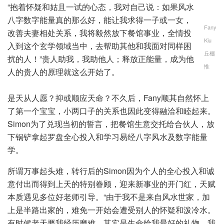
“抱着怀疑和姑且一试的心态，我对自己说：如果风水
八字数字能量真的那么好，能让我求得一子或一女，
Fany
改善夫妻相处关系，我将毅然放下餐馆事业，全情投
Kiu
入到这个玄学领域当中，去帮助其他和我面对同样困
丘欐
扰的人！”贵人助我，我助他人；释放正能量，成为他
惟
人的贵人的原理就这么开始了。
是天从人愿？抑或顺应天命？不久后，Fany顺其自然怀上
了第一个宝宝，小两口子的关系也因此变得融洽和睦起来。
Simon为了兑现当初的誓言，把餐馆生意交托给合伙人，放
下锅铲拿起罗盘全心投入和学习易经八字风水及数字能量
学。
所谓万事起头难，转行后的Simon因为个人的全心投入和诚
意付出而得到上天的特别眷顾，迎来新事业的开门红，天赋
本质遇见多位好老师引导。“由于我不是来自风水世家，加
上是半路出家的，难免一开始会遭受别人的怀疑和泼冷水。
有时候老天要我经历磨难，其实是生命给我最好的礼物。我