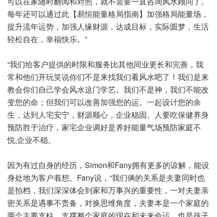
可以在家随时翻阅和对照，就不需要一直咨询风水顾问了。
每年还可以通过此【易恒能量格局指南】加强格局能量场，
提升流年运势，加强人缘财源，达成目标，实际圆梦，生活
轻松自在，幸福快乐。”
“我们给客户提供的时限和服务比其他同业更长和完善，我
常和他们开玩笑说你们不是来找我们看风水吧了！我们是来
教会你们自己学会风水这门学艺。我们不是神，我们不能改
变您的命；但我们可以改善加强您的运。一起设计您的余
生，达到人宅安宁，财源顺心，企业稳固。人要吃保健养身
预防胜于治疗，家宅企业调好是养好能量气场预防家庭不
悦,企业不稳。
因为有过自身的经历，Simon和Fany拥有更多的谅解，能设
身处地为客户着想。Fany说，“我们俩的关系是夫妻同时也
是拍档，我们深深体会到家和万事兴的重要性，一对夫妻亲
密关系是遇事不责备，对换思维角度，夫妻本是一个家庭的
两个主要支柱，支撑整个家庭的现在和未来命运，也是孩子