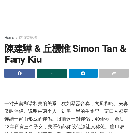
Home
商海荣誉榜
陳建驊 & 丘欐惟 Simon Tan &
Fany Kiu
一对夫妻和谐和美的关系，犹如琴瑟合奏，鸾凤和鸣。夫妻
又叫伴侣。说明由两个人走进另一半的生命里，两口人紧密
连结一起而形成的伴侶。眼前这一对伴侣，40余岁，婚后
13年育有三个子女，关系仍然如胶似漆让人称羡。连11岁