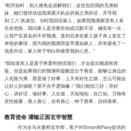
“刚开始时，别人难免会误解我们，这也包括我的兄弟姐
妹，她们曾经劝说我泄露天机会折福之类的话，开导我
别‘三八’执迷信。当时我回应家人，如果我预测家里有人有
生命危险，我问家人是否要告知或沉默不语，确实有一次，
让我产生莫名的不祥预感。直到后来在家人孩子身上发生了
奇怪的事情，因为我的预测而提早通知家人，庆幸避免了一
场意外后，家人终于明白和接受我的心意。”
“我知道亲人是基于疼爱和担忧我们，才会提出顾虑和质
疑。但是如果我们的预测和提醒是出于善意，能够让身边的
人化险为夷，那是做了好事，上天有好生之德，怎么可能会
让好人折福呢？那不合乎逻辑嘛！”我们相信三好：存好
心，讲好话，做好事。人在做，天知地知，自己知。万物有
灵性能量，善人善心，自有善心，种下善果，自得善果。
教育使命 灌输正面玄学智慧
作为全马夫妻档玄学师，客户对Simon和Fany提供的