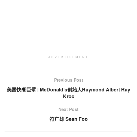
ADVERTISEMENT
Previous Post
美国快餐巨擘 | McDonald’s创始人Raymond Albert Ray
Kroc
Next Post
符广雄 Sean Foo