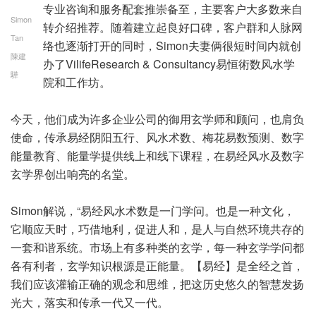
专业咨询和服务配套推崇备至，主要客户大多数来自
Simon
转介绍推荐。随着建立起良好口碑，客户群和人脉网
Tan
络也逐渐打开的同时，Simon夫妻俩很短时间内就创
陳建
办了VilifeResearch & Consultancy易恒術数风水学
驊
院和工作坊。
今天，他们成为许多企业公司的御用玄学师和顾问，也肩负
使命，传承易经阴阳五行、风水术数、梅花易数预测、数字
能量教育、能量学提供线上和线下课程，在易经风水及数字
玄学界创出响亮的名堂。
Simon解说，“易经风水术数是一门学问。也是一种文化，
它顺应天时，巧借地利，促进人和，是人与自然环境共存的
一套和谐系统。市场上有多种类的玄学，每一种玄学学问都
各有利者，玄学知识根源是正能量。【易经】是全经之首，
我们应该灌输正确的观念和思维，把这历史悠久的智慧发扬
光大，落实和传承一代又一代。