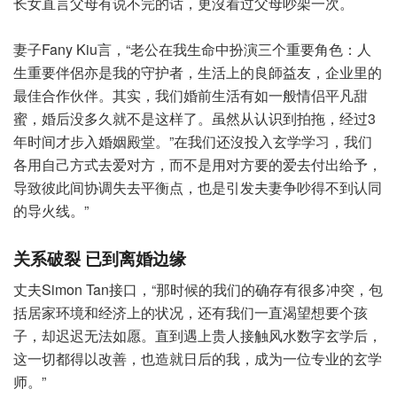
长女直言父母有说不完的话，更沒看过父母吵架一次。
妻子Fany Kiu言，“老公在我生命中扮演三个重要角色：人
生重要伴侶亦是我的守护者，生活上的良師益友，企业里的
最佳合作伙伴。其实，我们婚前生活有如一般情侣平凡甜
蜜，婚后没多久就不是这样了。虽然从认识到拍拖，经过3
年时间才步入婚姻殿堂。”在我们还沒投入玄学学习，我们
各用自己方式去爱对方，而不是用对方要的爱去付出给予，
导致彼此间协调失去平衡点，也是引发夫妻争吵得不到认同
的导火线。”
关系破裂 已到离婚边缘
丈夫Simon Tan接口，“那时候的我们的确存有很多冲突，包
括居家环境和经济上的状况，还有我们一直渴望想要个孩
子，却迟迟无法如愿。直到遇上贵人接触风水数字玄学后，
这一切都得以改善，也造就日后的我，成为一位专业的玄学
师。”