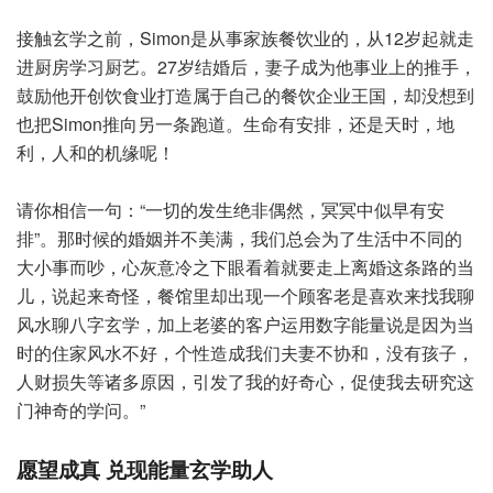
接触玄学之前，Simon是从事家族餐饮业的，从12岁起就走
进厨房学习厨艺。27岁结婚后，妻子成为他事业上的推手，
鼓励他开创饮食业打造属于自己的餐饮企业王国，却没想到
也把Simon推向另一条跑道。生命有安排，还是天时，地
利，人和的机缘呢！
请你相信一句：“一切的发生绝非偶然，冥冥中似早有安
排”。那时候的婚姻并不美满，我们总会为了生活中不同的
大小事而吵，心灰意冷之下眼看着就要走上离婚这条路的当
儿，说起来奇怪，餐馆里却出现一个顾客老是喜欢来找我聊
风水聊八字玄学，加上老婆的客户运用数字能量说是因为当
时的住家风水不好，个性造成我们夫妻不协和，没有孩子，
人财损失等诸多原因，引发了我的好奇心，促使我去研究这
门神奇的学问。”
愿望成真 兑现能量玄学助人