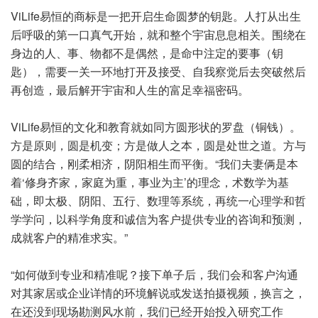
ViLife易恒的商标是一把开启生命圆梦的钥匙。人打从出生
后呼吸的第一口真气开始，就和整个宇宙息息相关。围绕在
身边的人、事、物都不是偶然，是命中注定的要事（钥
匙），需要一关一环地打开及接受、自我察觉后去突破然后
再创造，最后解开宇宙和人生的富足幸福密码。
ViLife易恒的文化和教育就如同方圆形状的罗盘（铜钱）。
方是原则，圆是机变；方是做人之本，圆是处世之道。方与
圆的结合，刚柔相济，阴阳相生而平衡。“我们夫妻俩是本
着‘修身齐家，家庭为重，事业为主’的理念，术数学为基
础，即太极、阴阳、五行、数理等系统，再统一心理学和哲
学学问，以科学角度和诚信为客户提供专业的咨询和预测，
成就客户的精准求实。”
“如何做到专业和精准呢？接下单子后，我们会和客户沟通
对其家居或企业详情的环境解说或发送拍摄视频，换言之，
在还没到现场勘测风水前，我们已经开始投入研究工作