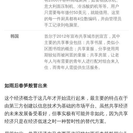
意大利面压制机、冷冻酸奶机等等。用户
只需要每年缴付50美元，就能借用。这里
的每一件厨具都有4位数编码，并由管理员
手工记录到电脑里。
首尔于2012年宣布共享城市的宣言，其中
韩国
主要的共享事业包括：共享书屋，类似小
区图书馆的概念；共享童服，分享使用周
期较短而被闲置的童服；共享房屋，让老
年人与有需要的青年人进行配对组合来入
住，而青年人需提供生活服务。
如雨后春笋般冒出来
这个经济概念于这几年才开始流行起来，最主要的特点在于
由第三方创建以信息技术为基础的市场平台。虽然共享经济
的未来发展备受看好，但事实极有可能并非如此，因为共享
经济只是在经济低迷之时一种暂时性的替代方案。