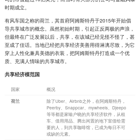
时期成立。
有风车国之称的荷兰，其首府阿姆斯特丹于2015年开始倡
导共享城市的概念。虽然初始时期，引起正反两极的声浪，
但最终在广泛发展以后，共享，在该城已经见怪不怪了，甚
至成了佳话。当地已经把共享经济美善用得淋漓尽致，为它
穿上人性化兼具美德的衣装，把阿姆斯特丹打造成一个优
质、充满人情味的共享城市。
共享经济模范国
国家
概况
除了Uber、Airbnb之外，在阿姆斯特丹，
荷兰
Peerby、Snappcar、mywheels、Djeepo
等等都是家喻户晓的共享经济软件，从租
车、借用用品、腾出闲置的地下室借给需
要的人，到共享咖啡馆，已成为每日不可
或缺的元素。