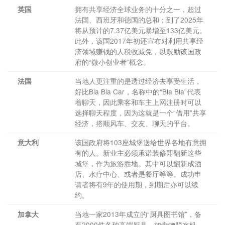
拥有共享经济全球业务的十分之一，超过
英国
法国、西班牙和德国的总和；到了2025年
将从预计的7.37亿美元暴增至133亿美元。
此外，该国2017年初还宣布对利用共享经
济领域赚钱的人税收减免，以鼓励该国政
府的“微小创业者”概念。
当地人更注重的是透过经济去享受生活，
法国
好比Bla Bla Car，名称中的“Bla Bla”代表
着聊天，因此乘客和车主上网注册时可以
选择聊天程度，因为这就是一个“借用”共享
经济，搭顺风车、交友、聊天的平台。
该国政府将103座城堡送给世界各地有意拥
意大利
有的人。新业主必须承诺装修即翻新这些
城堡，作为旅游胜地。其中可以翻新成酒
店、水疗中心、或者是餐厅等等。成功申
请者将有9年的使用期，到期后亦可以续
约。
当地一家2013年成立的“厨具图书馆”，备
加拿大
有2000件各种高端厨具，如食物脱水机、