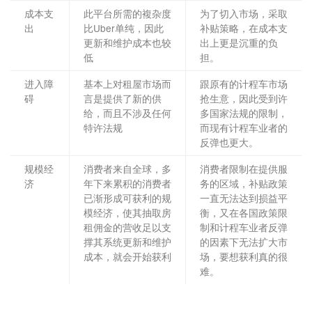
成本支
此平台所需的複杂度
为了切入市场，采取
出
比Uber单纯，因此
补贴策略，在成本支
更新和维护成本也较
出上更是沉重的负
低
担。
进入障
基本上对租屋市场而
跟原有的计程车市场
碍
言是提供了新的供
抢生意，因此受到许
给，而且不涉及任何
多国家法规的限制，
特许法规
而现有计程车业者的
反弹也更大。
规模经
消费者来自全球，多
消费者限制在提供服
济
年下来累积的消费者
务的区域，补贴政策
已渐形成可获利的规
一直无法达到损益平
模经济，使其抽取房
衡，又在各国政策限
租佣金的营收足以支
制和计程车业者反弹
撑其系统更新和维护
的因素下无法扩大市
成本，就会开始获利
场，要想获利真的很
难。