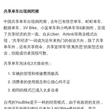
共享单车出现倒闭潮
中国共享单车出现倒闭潮，去年已有悟空单车、町町单车、
酷骑单车、3V Bike、小蓝单车和小鸣单车等6家倒闭，呈现
了共享经济的另一面。自从Uber、Airbnb等商业模式出
现，“共享经济”一词成为近年来热门的创业方向，除了共享
单车外，还有共享雨伞、共享篮球等“匪夷所思”的新型态创
业，但能成功者屈指可数。
共享单车泡沫化3大致命伤：
车辆的管理和维修费用极高
消费者的使用观念和公德心尚不足
相同的模式已涌入太多业者
台湾的YouBike是不一样的经营模式，由于有政府的支持，
在借还车的规划都比后来加入的OBike要好的多，而且