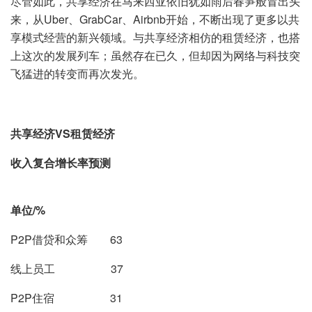
尽管如此，共享经济在马来西亚依旧犹如雨后春笋般冒出头
来，从Uber、GrabCar、Airbnb开始，不断出现了更多以共
享模式经营的新兴领域。与共享经济相仿的租赁经济，也搭
上这次的发展列车；虽然存在已久，但却因为网络与科技突
飞猛进的转变而再次发光。
共享经济
VS
租赁经济
收入复合增长率预测
单位
/%
P2P借贷和众筹 63
线上员工 37
P2P住宿 31