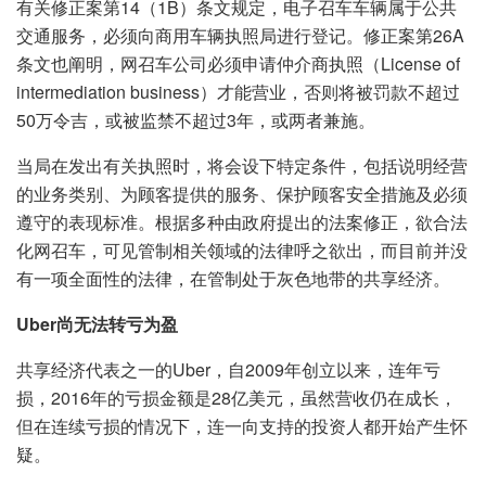
有关修正案第14（1B）条文规定，电子召车车辆属于公共
交通服务，必须向商用车辆执照局进行登记。修正案第26A
条文也阐明，网召车公司必须申请仲介商执照（License of
intermediation business）才能营业，否则将被罚款不超过
50万令吉，或被监禁不超过3年，或两者兼施。
当局在发出有关执照时，将会设下特定条件，包括说明经营
的业务类别、为顾客提供的服务、保护顾客安全措施及必须
遵守的表现标准。根据多种由政府提出的法案修正，欲合法
化网召车，可见管制相关领域的法律呼之欲出，而目前并没
有一项全面性的法律，在管制处于灰色地带的共享经济。
Uber
尚无法转亏为盈
共享经济代表之一的Uber，自2009年创立以来，连年亏
损，2016年的亏损金额是28亿美元，虽然营收仍在成长，
但在连续亏损的情况下，连一向支持的投资人都开始产生怀
疑。