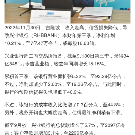
2022年11月30日，吉隆坡—收入走高、信贷损失降低，导
致兴业银行（RHBBANK）本财年第三季，净利年增
10.21%，至7亿47万令吉，或每股16.63仙。
兴业银行周二向交易所报备，截至9月30日第三季，录得34
亿8481万令吉营业额，较去年同期增长15.15%。
累积首三季，该银行营业额扩张5.32%，至93.29亿令吉；
不过，净利却减少了2.60%，至19.36亿令吉。与此同时，
银行的预期信贷损失也降低了40.9%。
不过，该银行的成本收入比微增了0.3百分点，至44.8%；
另外，税务开销也大幅度走高，使得最终净利稍有下滑。
截至9月杪，兴业银行的总贷款增长了5.7%，至2097亿令
吉；客户存款则增加3.1%，至2296亿令吉。