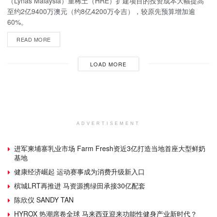
（Lynas Malaysia）重稀土（HRE）扩建项目的投资成本大幅提高
至约2亿9400万澳元（约8亿4200万令吉），较原先预算增加逾
60%。
READ MORE
LOAD MORE
ADVERTISEMENT
进军柬埔寨乳业市场 Farm Fresh资近3亿打造当地首座大型鲜奶
基地
健康经济崛起 运动赛事成为消费升级新入口
槟城LRT再推进 马资源携绿田承接30亿配套
陈欣仪 SANDY TAN
HYROX 热潮席卷全球 马来西亚迎来功能性健身产业新时代？