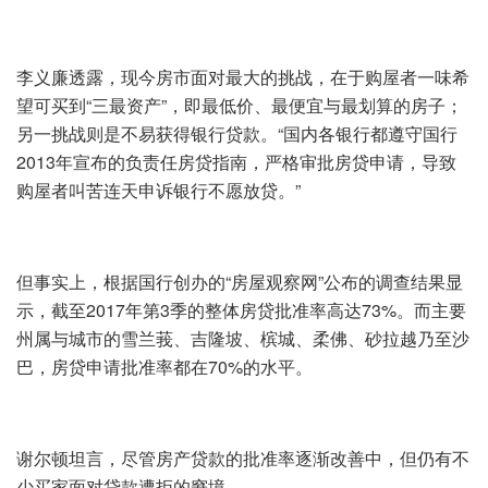
李义廉透露，现今房市面对最大的挑战，在于购屋者一味希
望可买到“三最资产”，即最低价、最便宜与最划算的房子；
另一挑战则是不易获得银行贷款。“国内各银行都遵守国行
2013年宣布的负责任房贷指南，严格审批房贷申请，导致
购屋者叫苦连天申诉银行不愿放贷。”
但事实上，根据国行创办的“房屋观察网”公布的调查结果显
示，截至2017年第3季的整体房贷批准率高达73%。而主要
州属与城市的雪兰莪、吉隆坡、槟城、柔佛、砂拉越乃至沙
巴，房贷申请批准率都在70%的水平。
谢尔顿坦言，尽管房产贷款的批准率逐渐改善中，但仍有不
少买家面对贷款遭拒的窘境。