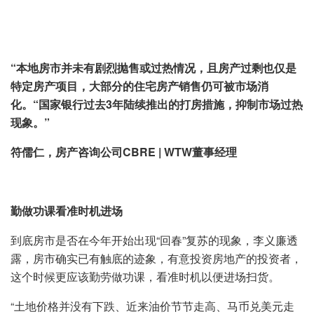
“本地房市并未有剧烈抛售或过热情况，且房产过剩也仅是
特定房产项目，大部分的住宅房产销售仍可被市场消
化。“国家银行过去
3
年陆续推出的打房措施，抑制市场过热
现象。”
符儒仁，房产咨询公司
CBRE | WTW
董事经理
勤做功课看准时机进场
到底房市是否在今年开始出现“回春”复苏的现象，李义廉透
露，房市确实已有触底的迹象，有意投资房地产的投资者，
这个时候更应该勤劳做功课，看准时机以便进场扫货。
“土地价格并没有下跌、近来油价节节走高、马币兑美元走