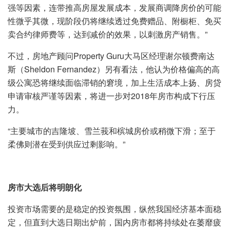
强等因素，连带推高房屋发展成本，发展商调降房价的可能
性微乎其微，现阶段仍将继续透过免费赠品、附橱柜、免买
卖合约律师费等，达到减价的效果，以刺激房产销售。”
不过，房地产顾问Property Guru大马区经理谢尔顿费南达
斯（Sheldon Fernandez）另有看法，他认为价格偏高的高
级公寓恐将继续面临滞销的窘境，加上生活成本上扬、房贷
申请审核严谨等因素，将进一步对2018年房市构成下行压
力。
“主要城市的吉隆坡、雪兰莪和槟城房价或稍微下滑；至于
柔佛则潜在受到供应过剩影响。”
房市大选后将明朗化
投资市场需要的是稳定的投资氛围，纵然我国经济基本面稳
定，但直到大选日期出炉前，国内房市都将持续处在萎靡疲