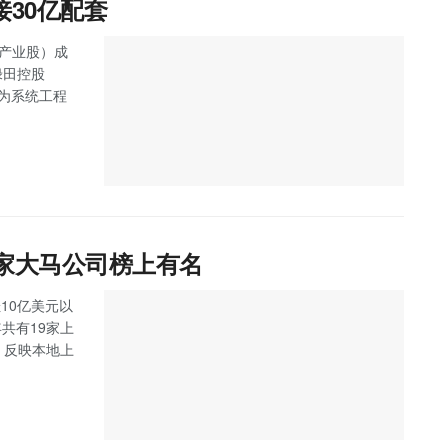
接30亿配套
主板产业股）成
绿田控股
任为系统工程
9家大马公司榜上有名
10亿美元以
马今年共有19家上
，反映本地上