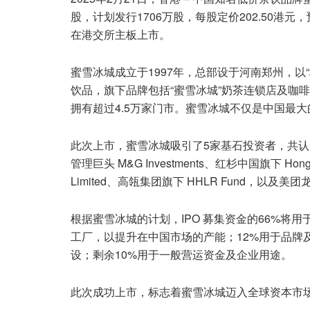
股，计划发行1706万股，每股定价202.50港元，
在港交所主板上市。
蜜雪冰城成立于1997年，总部设于河南郑州，以
饮品，旗下品牌包括“蜜雪冰城”奶茶连锁店及咖啡品
拥有超过4.5万家门市。蜜雪冰城不仅是中国最
此次上市，蜜雪冰城吸引了5家基石投资者，共认
管理巨头 M&G Investments、红杉中国旗下 HongSh
Limited、高瓴集团旗下 HHLR Fund，以及美团龙珠
根据蜜雪冰城的计划，IPO 募集资金的66%将
工厂，以提升在中国市场的产能；12%用于品牌及
设；剩余10%用于一般营运资金及企业用途。
此次成功上市，标志着蜜雪冰城迈入全球资本市