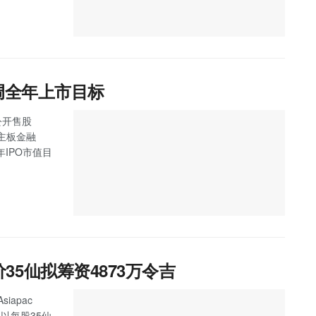
调全年上市目标
公开售股
，主板金融
IPO市值目
发售价35仙拟筹资4873万令吉
iapac
拟以每股35仙