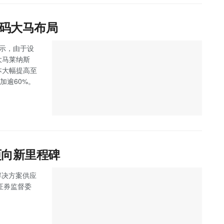
加码大马布局
）表示，由于设
大马莱纳斯
成本大幅提高至
加逾60%。
迈向新里程碑
程解决方案供应
得证券监督委