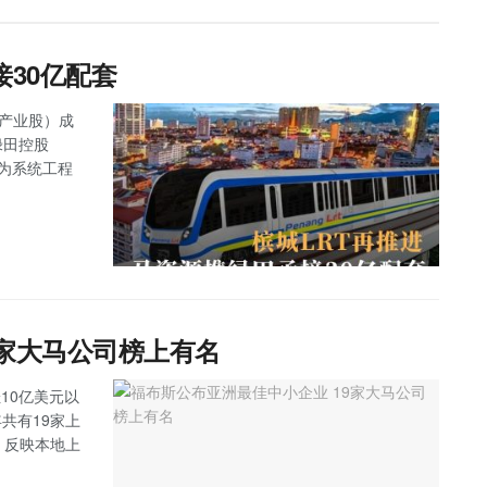
接30亿配套
主板产业股）成
绿田控股
任为系统工程
9家大马公司榜上有名
10亿美元以
马今年共有19家上
，反映本地上