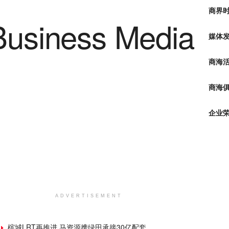
商界
媒体
商海
商海俱
企业
ADVERTISEMENT
槟城LRT再推进 马资源携绿田承接30亿配套