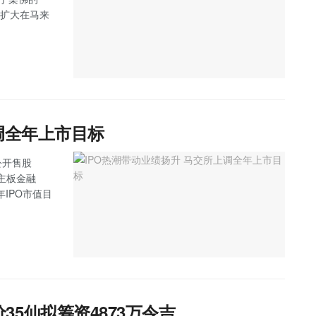
步扩大在马来
调全年上市目标
公开售股
，主板金融
IPO市值目
发售价35仙拟筹资4873万令吉