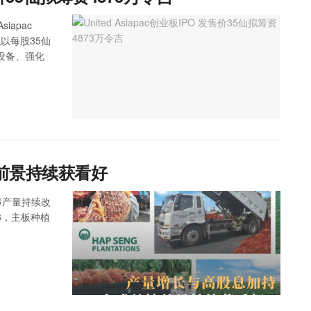
iapac
拟以每股35仙
设备、强化
前景持续获看好
果串产量持续改
8，主板种植