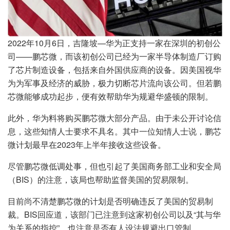
2022年10月6日，吉隆坡—华为正支持一家在深圳的初创公
司——鹏芯微，而该初创公司已经为一家半导体制造厂订购
了芯片制造设备，包括来自外国供应商的设备。因美国视华
为为军事及经济的威胁，极力切断芯片流向该公司。但若鹏
芯微能够成功起步，便有效帮助华为规避华盛顿的限制。
此外，华为料将购买鹏芯微大部分产品。由于未公开讨论信
息，这些知情人士要求不具名。其中一位知情人士说，鹏芯
微计划最早在2023年上半年接收这些设备。
尽管鹏芯微低调处事，但也引起了美国商务部工业和安全局
（BIS）的注意，该局也帮助监督美国的贸易限制。
目前尚不清楚鹏芯微的计划是否明确违反了美国的贸易制
裁。BIS回应道，该部门已注意到这家初创公司以及“其与华
为关系的指控”，也注意是否有人设法规避出口管制。