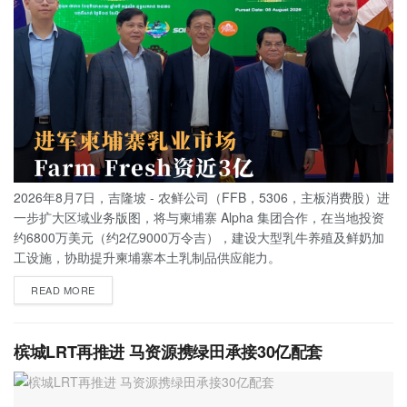
2026年8月7日，吉隆坡 - 农鲜公司（FFB，5306，主板消费股）进
一步扩大区域业务版图，将与柬埔寨 Alpha 集团合作，在当地投资
约6800万美元（约2亿9000万令吉），建设大型乳牛养殖及鲜奶加
工设施，协助提升柬埔寨本土乳制品供应能力。
READ MORE
槟城LRT再推进 马资源携绿田承接30亿配套