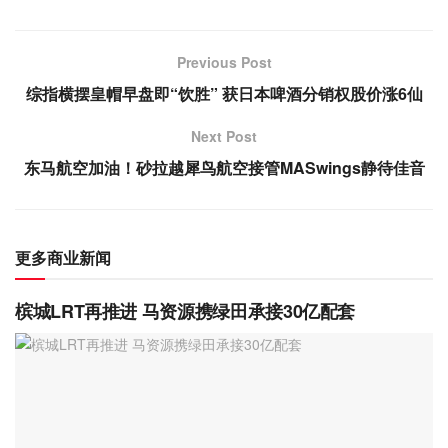
Previous Post
综指横摆皇帽早盘即“饮胜” 获日本啤酒分销权股价涨6仙
Next Post
东马航空加油！砂拉越犀鸟航空接管MASwings静待佳音
更多商业新闻
槟城LRT再推进 马资源携绿田承接30亿配套