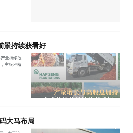
前景持续获看好
果串产量持续改
8，主板种植
加码大马布局