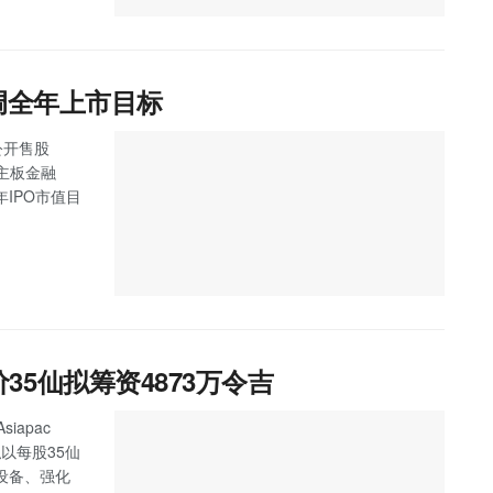
调全年上市目标
公开售股
，主板金融
IPO市值目
发售价35仙拟筹资4873万令吉
iapac
拟以每股35仙
设备、强化