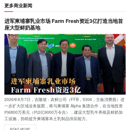
更多商业新闻
进军柬埔寨乳业市场 Farm Fresh资近3亿打造当地首
座大型鲜奶基地
2026年8月7日，吉隆坡 - 农鲜公司（FFB，5306，主板消费股）进
一步扩大区域业务版图，将与柬埔寨 Alpha 集团合作，在当地投资
约6800万美元（约2亿9000万令吉），建设大型乳牛养殖及鲜奶加
工设施，协助提升柬埔寨本土乳制品供应能力。
READ MORE